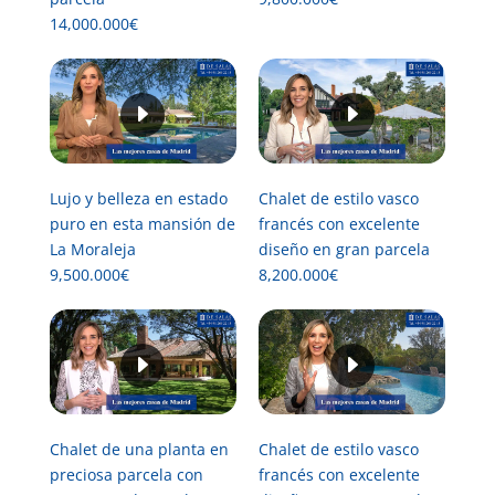
14,000.000€
Lujo y belleza en estado
Chalet de estilo vasco
puro en esta mansión de
francés con excelente
La Moraleja
diseño en gran parcela
9,500.000€
8,200.000€
Chalet de una planta en
Chalet de estilo vasco
preciosa parcela con
francés con excelente